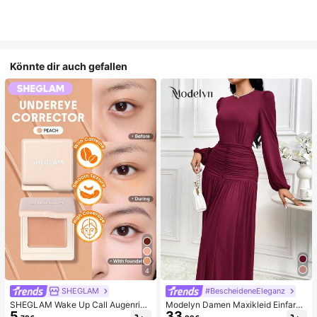
Könnte dir auch gefallen
4
SHEGLAM
#BescheideneEleganz
SHEGLAM Wake Up Call Augenring
Modelyn Damen Maxikleid Einfarbi
5
33
e Color Corrector-Peach Marken-S
g mit rundem Ausschnitt, Laternenä