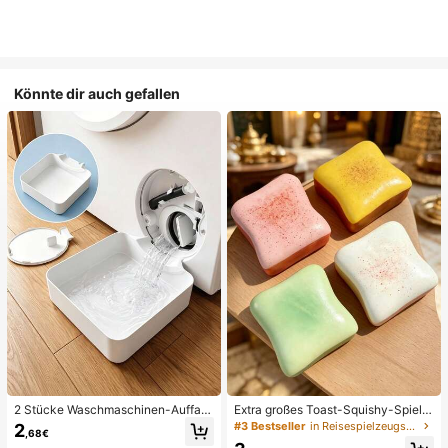
Könnte dir auch gefallen
2 Stücke Waschmaschinen-Auffan
Extra großes Toast-Squishy-Spielz
gwanne Tropfschale, wasserdichte
eug, superweiches Buttertoast-Stre
#3 Bestseller
in Reisespielzeugset Quetschspielzeug für Teenager
2
,68€
Bodenschutzmatte für Waschraum,
ssabbau-Drückspielzeug, erhältlich