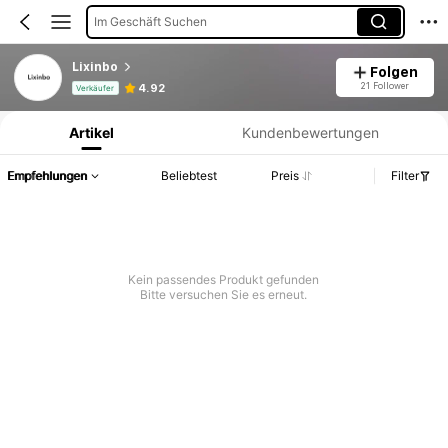
Im Geschäft Suchen
Lixinbo
Folgen
Produktinformation: Preisangabe, Verkaufs- und Lagerbestandsdetails.
21 Follower
4.92
Verkäufer
Artikel
Kundenbewertungen
Empfehlungen
Beliebtest
Preis
Filter
Kein passendes Produkt gefunden
Bitte versuchen Sie es erneut.