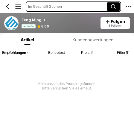
Im Geschäft Suchen
Feng Ming
Folgen
Produktinformation: Preisangabe, Verkaufs- und Lagerbestandsdetails.
8 Follower
5.00
Verkäufer
Artikel
Kundenbewertungen
Empfehlungen
Beliebtest
Preis
Filter
Kein passendes Produkt gefunden
Bitte versuchen Sie es erneut.