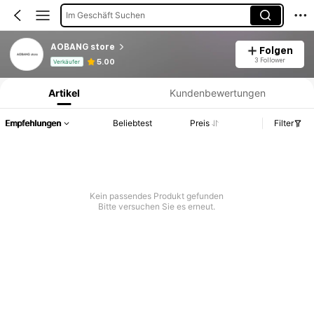
Im Geschäft Suchen
AOBANG store
Folgen
Produktinformation: Preisangabe, Verkaufs- und Lagerbestandsdetails.
3 Follower
5.00
Verkäufer
Artikel
Kundenbewertungen
Empfehlungen
Beliebtest
Preis
Filter
Kein passendes Produkt gefunden
Bitte versuchen Sie es erneut.