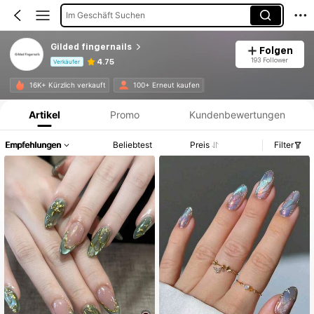
Im Geschäft Suchen
Gilded fingernails
Folgen
193 Follower
4.75
Verkäufer
Produktinformation: Preisangabe, Verkaufs- und Lagerbestandsdetails.
16K+ Kürzlich verkauft
100+ Erneut kaufen
Artikel
Promo
Kundenbewertungen
Empfehlungen
Beliebtest
Preis
Filter