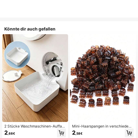
Könnte dir auch gefallen
2 Stücke Waschmaschinen-Auffan
Mini-Haarspangen in verschiedene
gwanne Tropfschale, wasserdichte
n Farben, geeignet für Frauenfrisure
2
2
,68€
,58€
Bodenschutzmatte für Waschraum,
n und dekorative Haaraccessoires,