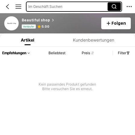
Im Geschäft Suchen
Beautiful shop
Folgen
Produktinformation: Preisangabe, Verkaufs- und Lagerbestandsdetails.
5.00
Verkäufer
Artikel
Kundenbewertungen
Empfehlungen
Beliebtest
Preis
Filter
Kein passendes Produkt gefunden
Bitte versuchen Sie es erneut.