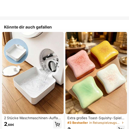
Könnte dir auch gefallen
2 Stücke Waschmaschinen-Auffan
Extra großes Toast-Squishy-Spielz
gwanne Tropfschale, wasserdichte
eug, superweiches Buttertoast-Stre
#3 Bestseller
in Reisespielzeugset Quetschspielzeug für Teenager
2
,68€
Bodenschutzmatte für Waschraum,
ssabbau-Drückspielzeug, erhältlich