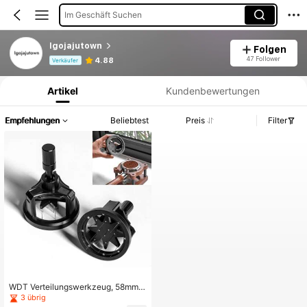
Im Geschäft Suchen
Igojajutown
Folgen
Produktinformation: Preisangabe, Verkaufs- und Lagerbestandsdetails.
47 Follower
4.88
Verkäufer
Artikel
Kundenbewertungen
Empfehlungen
Beliebtest
Preis
Filter
WDT Verteilungswerkzeug, 58mm K
affee Verteiler Nadel, 54mm Espres
3 übrig
so Rührer Verteilungswerkzeug für