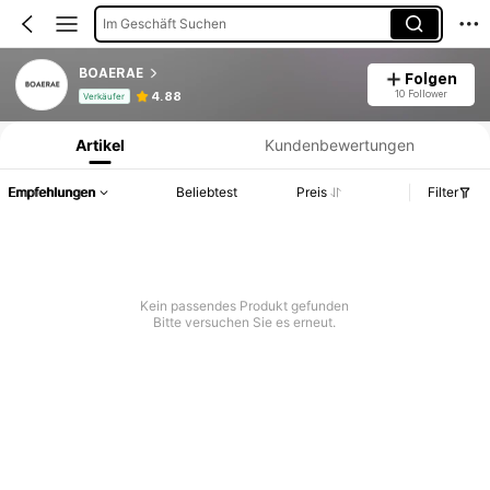
Im Geschäft Suchen
BOAERAE
Folgen
Produktinformation: Preisangabe, Verkaufs- und Lagerbestandsdetails.
10 Follower
4.88
Verkäufer
Artikel
Kundenbewertungen
Empfehlungen
Beliebtest
Preis
Filter
Kein passendes Produkt gefunden
Bitte versuchen Sie es erneut.