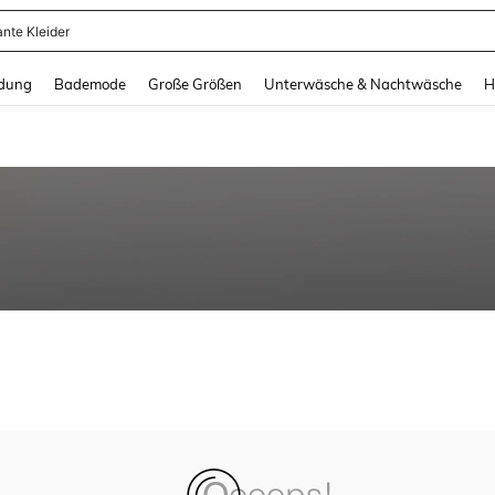
ante Kleider
and down arrow keys to navigate search Zuletzt gesucht and Suche und Finde. Pr
dung
Bademode
Große Größen
Unterwäsche & Nachtwäsche
H