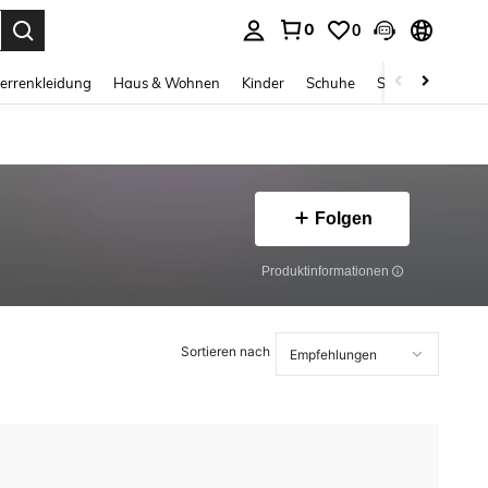
0
0
ess Enter to select.
errenkleidung
Haus & Wohnen
Kinder
Schuhe
Schmuck & Acces
Folgen
Produktinformationen
Sortieren nach