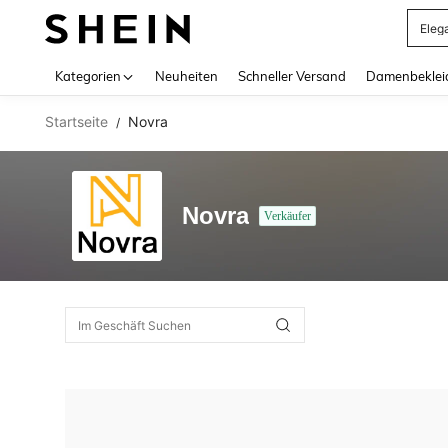
Eleg
Use up 
Kategorien
Neuheiten
Schneller Versand
Damenbeklei
Startseite
Novra
/
Novra
Verkäufer