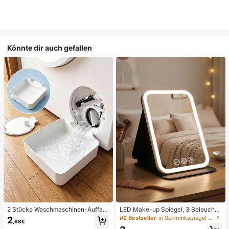
Könnte dir auch gefallen
2 Stücke Waschmaschinen-Auffan
LED Make-up Spiegel, 3 Beleuchtu
gwanne Tropfschale, wasserdichte
ngsmodi, einstellbare Helligkeit, tra
#2 Bestseller
in Schminkspiegel & Duschspiegel
2
,68€
Bodenschutzmatte für Waschraum,
gbares faltbares Design, geeignet f