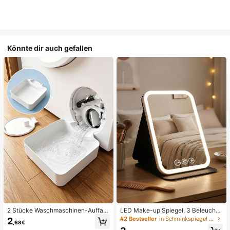
Könnte dir auch gefallen
2 Stücke Waschmaschinen-Auffan
LED Make-up Spiegel, 3 Beleuchtu
gwanne Tropfschale, wasserdichte
ngsmodi, einstellbare Helligkeit, tra
#2 Bestseller
in Schminkspiegel & Duschspiegel
2
,68€
Bodenschutzmatte für Waschraum,
gbares faltbares Design, geeignet f