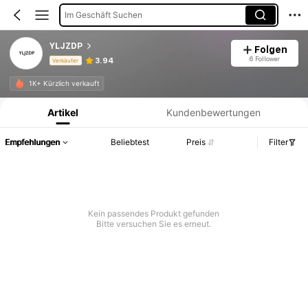
Im Geschäft Suchen
YLJZDP
Folgen
6 Follower
3.94
Verkäufer
Produktinformation: Preisangabe, Verkaufs- und Lagerbestandsdetails.
1K+ Kürzlich verkauft
Artikel
Kundenbewertungen
Empfehlungen
Beliebtest
Preis
Filter
Kein passendes Produkt gefunden
Bitte versuchen Sie es erneut.