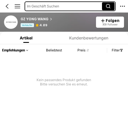
Im Geschäft Suchen
GZ YONG WANG
Folgen
Produktinformation: Preisangabe, Verkaufs- und Lagerbestandsdetails.
309 Follower
4.89
Verkäufer
Artikel
Kundenbewertungen
Empfehlungen
Beliebtest
Preis
Filter
Kein passendes Produkt gefunden
Bitte versuchen Sie es erneut.