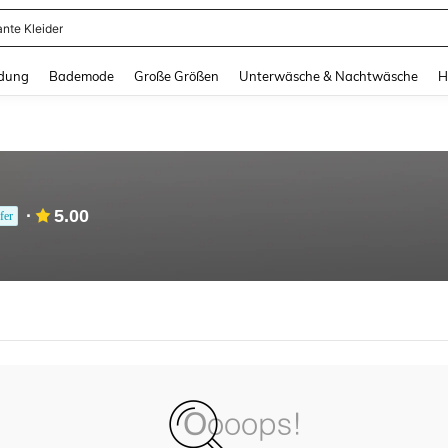
ante Kleider
and down arrow keys to navigate search Zuletzt gesucht and Suche und Finde. Pr
dung
Bademode
Große Größen
Unterwäsche & Nachtwäsche
H
5.00
fer