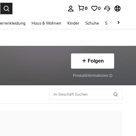
0
0
ess Enter to select.
errenkleidung
Haus & Wohnen
Kinder
Schuhe
Schmuck & Acces
Folgen
Produktinformationen