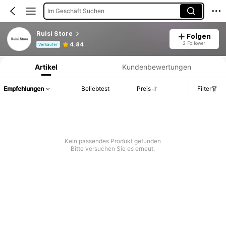
Im Geschäft Suchen
Ruisi Store
Folgen
Produktinformation: Preisangabe, Verkaufs- und Lagerbestandsdetails.
2 Follower
4.84
Verkäufer
Artikel
Kundenbewertungen
Empfehlungen
Beliebtest
Preis
Filter
Kein passendes Produkt gefunden
Bitte versuchen Sie es erneut.