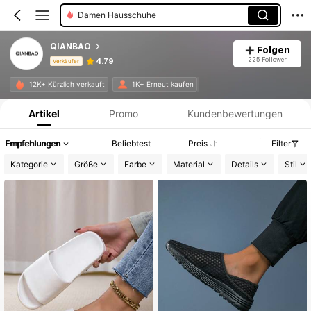
Männer Sneaker
QIANBAO
Folgen
225 Follower
4.79
Verkäufer
Produktinformation: Preisangabe, Verkaufs- und Lagerbestandsdetails.
12K+ Kürzlich verkauft
1K+ Erneut kaufen
Artikel
Promo
Kundenbewertungen
Empfehlungen
Beliebtest
Preis
Filter
Kategorie
Größe
Farbe
Material
Details
Stil