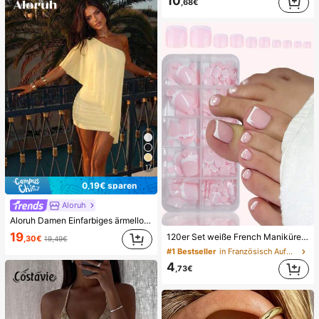
10
,68€
17
0,19€ sparen
Aloruh
Aloruh Damen Einfarbiges ärmelloses Mini-Kleid, geeignet für Strandurlaub
19
120er Set weiße French Maniküre & Pediküre, mittelgroße quadratische Press-On Nägel, modisches minimalistisches Design, vorgeklebte Nagelsticker, glänzender reiner French-Stil, geeignet für den täglichen Gebrauch von Frauen, inklusive Aufbewahrungsbox, Clean Girl Ästhetik
,30€
19,49€
#1 Bestseller
in Französisch Aufdrücken der Nägel
4
,73€