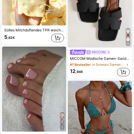
Süßes Milchduftendes TPR weiches quetschbares Dumpling-förmiges Stressabbau-Spielzeug, 5cm niedliches lustiges Quetsch-Stressabbau-Ornament, modisches praktisches Geschenk, geeignet für Geburtstag, Ostern, Halloween, Weihnachten und verschiedene Partygeschenke, stimmungsaufhellend
5
,62€
15
MICCOM
MICCOM Modische Damen-Sandalen mit flacher Sohle, quadratischer Zehenpartie und offener Zehenpartie, vielseitig für Frühling/Sommer, neue Sandalen, lässig für den Alltag
#1 Bestseller
in Schwarz Damen Slipper
12
,94€
5