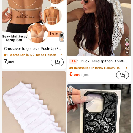
Crossover trägerloser Push-Up BH, nahtloses U-Rücken Design unsichtbarer BH geeignet für verschiedene Kleider, verstellbare Träger, hautfarbene nahtlose Unterwäsche für Hochzeit/Party, schick & elegant, ganztägiger Komfort
9
#1 Bestseller
in 1/2 Tasse Damen BHs & Bralettes
7
1 Stück Häkelspitzen-Kopftuch, Boho-Stil gestricktes Kopfband, französisches Vintage-Haarband mit Durchbruchmuster, Sommer-Strand-Haaraccessoire für Frauen, Boho-Chic
-1%
,49€
#1 Bestseller
in Boho Damen Haarschmuck
6
,08€
6,18€