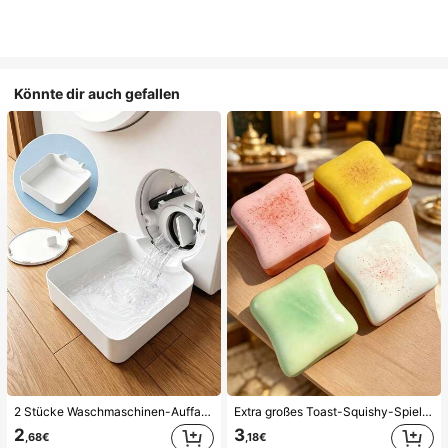
Könnte dir auch gefallen
2 Stücke Waschmaschinen-Auffangwanne Tropfschale, wasserdichte Bodenschutzmatte für Waschraum, Anti-Überlauf Anti-Leckage Schale, langanhaltend Waschmaschinen-Zubehör, Reinigungsmittel für Waschbereich & Hausorganisation
Extra großes Toast-Squishy-Spielzeug, superweiches Buttertoast-Stressabbau-Drückspielzeug, erhältlich in Rosa, Gelb, Weiß und Grün, Stressabbau-Squishy-Spielzeug -- perfekt für Geburtstags- und Feiertagsgeschenke, tägliche kleine Überraschungsgeschenke, Kawaii, stimmungsaufhellend
2
3
,68€
,18€