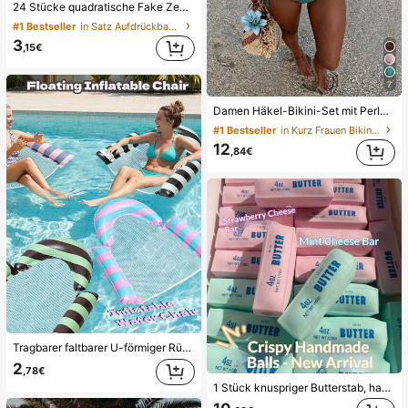
24 Stücke quadratische Fake Zehennägel Aufkleber für neue Nagelkunst! Modischer Retro-Nude-Weiß-Basis, Wolkenweiß-Trimm Französisch Fake Zehennagel Set, elegantes cremiges Französisch Fullcover Fake Zehennagel Set, entworfen für Frauen und Mädchen. Set beinhaltet 1 Klebeblatt und 1 Mini-Nagelfeile, Gelee-Gel, Zufallslieferung. Aufklebe-Nägel, Nagelkunst-Zubehör, Nagel-Produkte.
#1 Bestseller
in Satz Aufdrückbare künstliche Nägel
3
,15€
7
Damen Häkel-Bikini-Set mit Perlen, Neckholder, rückenfrei, sexy, 2-teiliger Badeanzug im Boho-Stil, geeignet für Strand, Urlaub und Poolparty im Sommer, Resort-Wear
#1 Bestseller
in Kurz Frauen Bikini-Sets
12
,84€
Tragbarer faltbarer U-förmiger Rückenlehnen-Wasserschwimmer, Farbblock-gestreifter Cut Out Mesh-aufblasbarer schwimmender Stuhl, Outdoor-Strand-Heißwasser-Wasserspiel-Schwimmmatte
2
,78€
1 Stück knuspriger Butterstab, handgemachter Stressabbau-Ball mit Sprachsteuerung, realistisches Lebensmittel-Spielzeug, Quetsch- und Entlastungsspielzeug, ASMR-Spielzeug, Fidget-Spielzeug