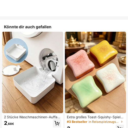
Könnte dir auch gefallen
2 Stücke Waschmaschinen-Auffan
Extra großes Toast-Squishy-Spielz
gwanne Tropfschale, wasserdichte
eug, superweiches Buttertoast-Stre
#3 Bestseller
in Reisespielzeugset Quetschspielzeug für Teenager
2
,68€
Bodenschutzmatte für Waschraum,
ssabbau-Drückspielzeug, erhältlich