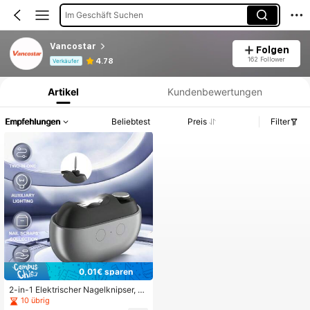
Im Geschäft Suchen
Vancostar
Folgen
Produktinformation: Preisangabe, Verkaufs- und Lagerbestandsdetails.
162 Follower
4.78
Verkäufer
Artikel
Kundenbewertungen
Empfehlungen
Beliebtest
Preis
Filter
0,01€ sparen
2-in-1 Elektrischer Nagelknipser, au
tomatischer Trimmer, wiederaufladb
10 übrig
ar, mit Funktionen zum Schneiden,