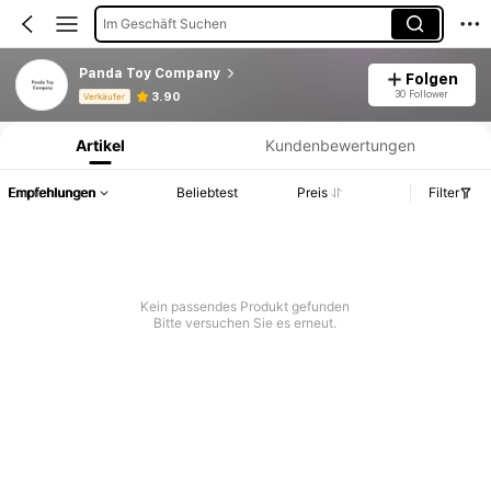
Im Geschäft Suchen
Panda Toy Company
Folgen
Produktinformation: Preisangabe, Verkaufs- und Lagerbestandsdetails.
30 Follower
3.90
Verkäufer
Artikel
Kundenbewertungen
Empfehlungen
Beliebtest
Preis
Filter
Kein passendes Produkt gefunden
Bitte versuchen Sie es erneut.