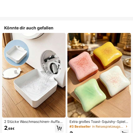
Könnte dir auch gefallen
2 Stücke Waschmaschinen-Auffan
Extra großes Toast-Squishy-Spielz
gwanne Tropfschale, wasserdichte
eug, superweiches Buttertoast-Stre
#3 Bestseller
in Reisespielzeugset Quetschspielzeug für Teenager
2
,68€
Bodenschutzmatte für Waschraum,
ssabbau-Drückspielzeug, erhältlich