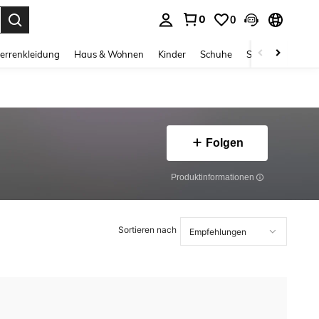
0
0
ess Enter to select.
errenkleidung
Haus & Wohnen
Kinder
Schuhe
Schmuck & Acces
Folgen
Produktinformationen
Sortieren nach