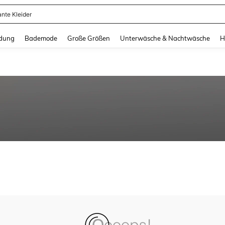
ante Kleider
and down arrow keys to navigate search Zuletzt gesucht and Suche und Finde. Pr
dung
Bademode
Große Größen
Unterwäsche & Nachtwäsche
H