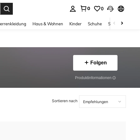
0
0
ess Enter to select.
errenkleidung
Haus & Wohnen
Kinder
Schuhe
Schmuck & Acces
Folgen
Produktinformationen
Sortieren nach