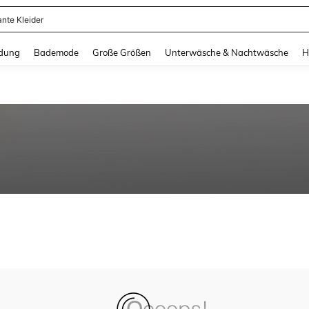
ante Kleider
and down arrow keys to navigate search Zuletzt gesucht and Suche und Finde. Pr
dung
Bademode
Große Größen
Unterwäsche & Nachtwäsche
H