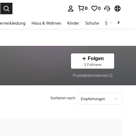
0
0
ess Enter to select.
errenkleidung
Haus & Wohnen
Kinder
Schuhe
Schmuck & Acces
Folgen
3 Follower
Produktinformationen
Sortieren nach