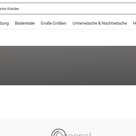
ante Kleider
and down arrow keys to navigate search Zuletzt gesucht and Suche und Finde. Pr
dung
Bademode
Große Größen
Unterwäsche & Nachtwäsche
H