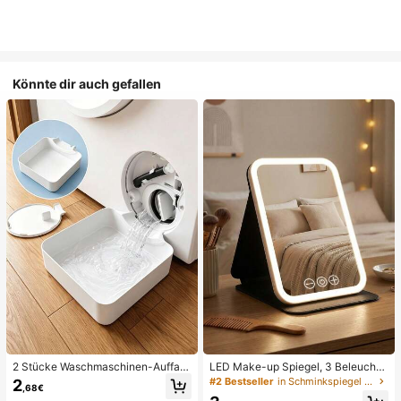
Könnte dir auch gefallen
2 Stücke Waschmaschinen-Auffan
LED Make-up Spiegel, 3 Beleuchtu
gwanne Tropfschale, wasserdichte
ngsmodi, einstellbare Helligkeit, tra
#2 Bestseller
in Schminkspiegel & Duschspiegel
2
,68€
Bodenschutzmatte für Waschraum,
gbares faltbares Design, geeignet f