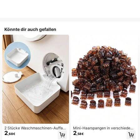
Könnte dir auch gefallen
2 Stücke Waschmaschinen-Auffan
Mini-Haarspangen in verschiedene
2
2
gwanne Tropfschale, wasserdichte
n Farben, geeignet für Frauenfrisure
,68€
,58€
Bodenschutzmatte für Waschraum,
n und dekorative Haaraccessoires,