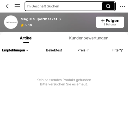
Im Geschäft Suchen
Magic Supermarket
Folgen
Produktinformation: Preisangabe, Verkaufs- und Lagerbestandsdetails.
2 Follower
5.00
Artikel
Kundenbewertungen
Empfehlungen
Beliebtest
Preis
Filter
Kein passendes Produkt gefunden
Bitte versuchen Sie es erneut.