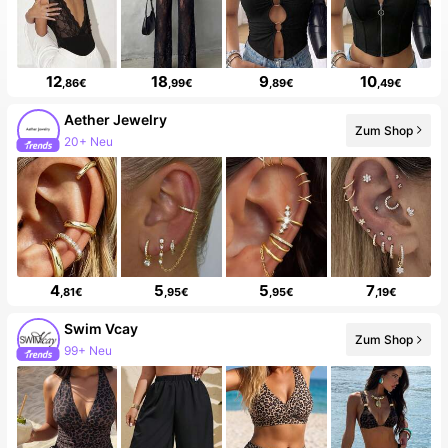
12
18
9
10
,86€
,99€
,89€
,49€
Aether Jewelry
Zum Shop
20+ Neu
4
5
5
7
,81€
,95€
,95€
,19€
Swim Vcay
Zum Shop
99+ Neu