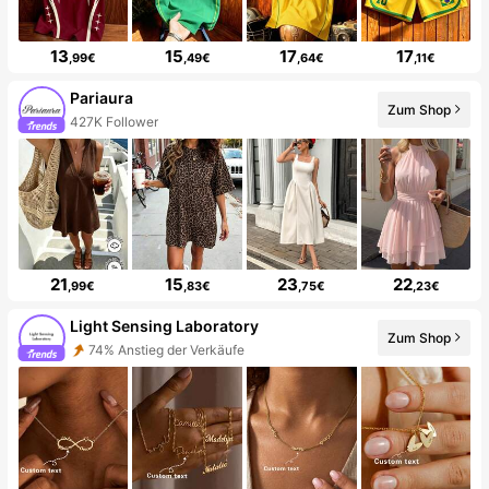
13
15
17
17
,99€
,49€
,64€
,11€
Pariaura
Zum Shop
427K Follower
21
15
23
22
,99€
,83€
,75€
,23€
Light Sensing Laboratory
Zum Shop
74% Anstieg der Verkäufe