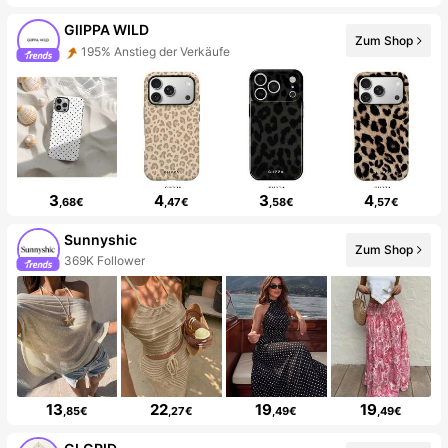
GllPPA WILD
Zum Shop
195% Anstieg der Verkäufe
3
4
3
4
,68€
,47€
,58€
,57€
Sunnyshic
Zum Shop
369K Follower
13
22
19
19
,85€
,27€
,49€
,49€