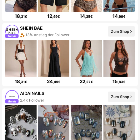
18
12
14
14
,31€
,49€
,35€
,99€
SHEIN BAE
Zum Shop
13% Anstieg der Follower
18
24
22
15
,31€
,49€
,27€
,83€
AIDAINAILS
Zum Shop
2.4K Follower