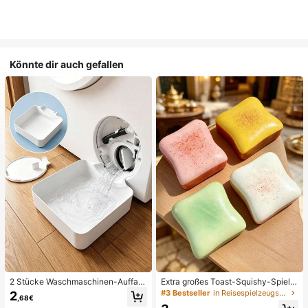
Könnte dir auch gefallen
2 Stücke Waschmaschinen-Auffan
Extra großes Toast-Squishy-Spielz
gwanne Tropfschale, wasserdichte
eug, superweiches Buttertoast-Stre
#3 Bestseller
in Reisespielzeugset Quetschspielzeug für Teenager
2
,68€
Bodenschutzmatte für Waschraum,
ssabbau-Drückspielzeug, erhältlich