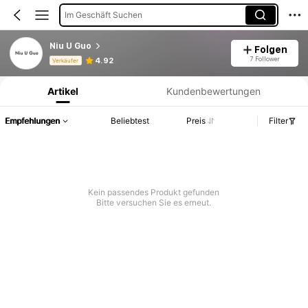
Im Geschäft Suchen
Niu U Guo
Folgen
Produktinformation: Preisangabe, Verkaufs- und Lagerbestandsdetails.
7 Follower
4.92
Verkäufer
Artikel
Kundenbewertungen
Empfehlungen
Beliebtest
Preis
Filter
Kein passendes Produkt gefunden
Bitte versuchen Sie es erneut.