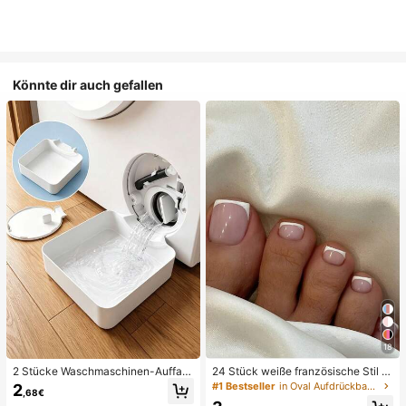
Könnte dir auch gefallen
18
2 Stücke Waschmaschinen-Auffan
24 Stück weiße französische Stil ei
gwanne Tropfschale, wasserdichte
nfache & elegante Fußnagelkunst P
#1 Bestseller
in Oval Aufdrückbare künstliche Nägel
2
,68€
Bodenschutzmatte für Waschraum,
ress-On Nägel, mit 1 Stück Nagelfei