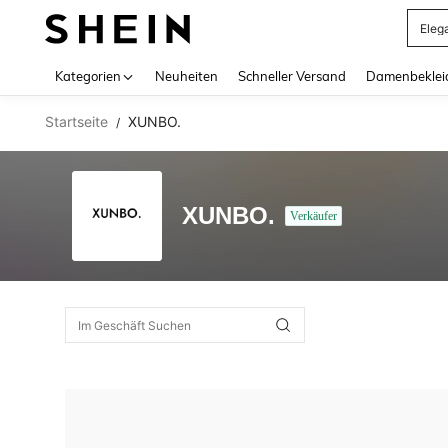
Eleg
Use up 
Kategorien
Neuheiten
Schneller Versand
Damenbeklei
Startseite
XUNBO.
/
XUNBO.
Verkäufer