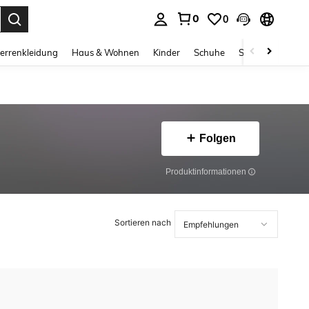
0
0
ess Enter to select.
errenkleidung
Haus & Wohnen
Kinder
Schuhe
Schmuck & Acces
Folgen
Produktinformationen
Sortieren nach