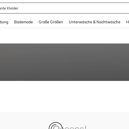
ante Kleider
and down arrow keys to navigate search Zuletzt gesucht and Suche und Finde. Pr
dung
Bademode
Große Größen
Unterwäsche & Nachtwäsche
H