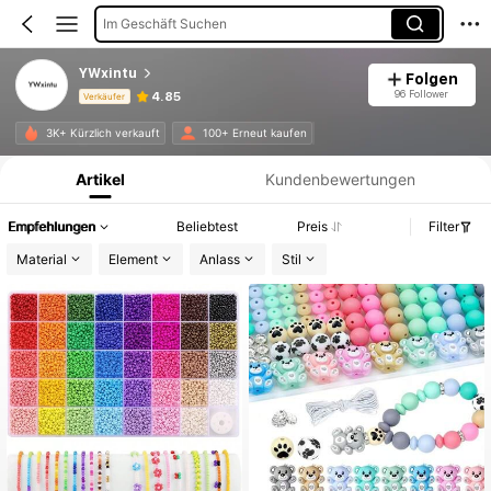
Im Geschäft Suchen
YWxintu
Folgen
96 Follower
4.85
Verkäufer
Produktinformation: Preisangabe, Verkaufs- und Lagerbestandsdetails.
3K+ Kürzlich verkauft
100+ Erneut kaufen
Artikel
Kundenbewertungen
Empfehlungen
Beliebtest
Preis
Filter
Material
Element
Anlass
Stil