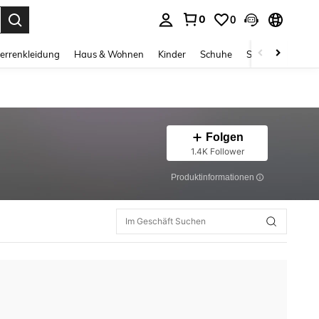
0
0
ess Enter to select.
errenkleidung
Haus & Wohnen
Kinder
Schuhe
Schmuck & Acces
Folgen
1.4K Follower
Produktinformationen