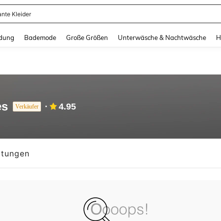
ante Kleider
and down arrow keys to navigate search Zuletzt gesucht and Suche und Finde. Pr
dung
Bademode
Große Größen
Unterwäsche & Nachtwäsche
H
es
4.95
Verkäufer
tungen