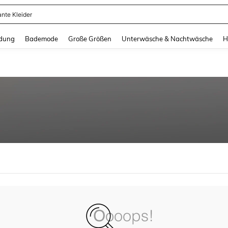
ante Kleider
and down arrow keys to navigate search Zuletzt gesucht and Suche und Finde. Pr
dung
Bademode
Große Größen
Unterwäsche & Nachtwäsche
H