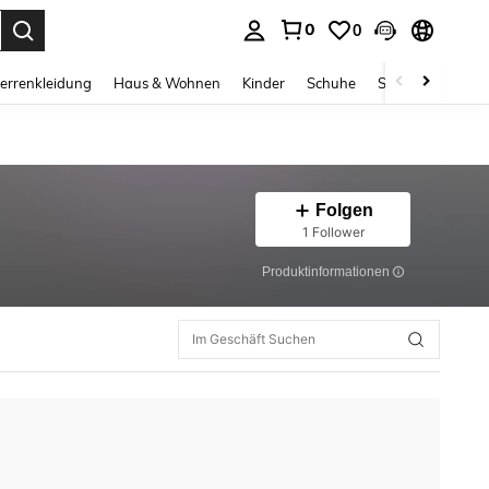
0
0
ess Enter to select.
errenkleidung
Haus & Wohnen
Kinder
Schuhe
Schmuck & Acces
Folgen
1 Follower
Produktinformationen