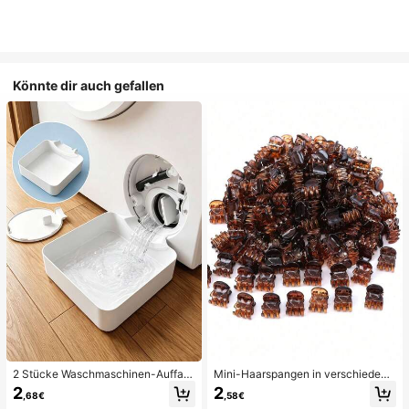
Könnte dir auch gefallen
2 Stücke Waschmaschinen-Auffan
Mini-Haarspangen in verschiedene
gwanne Tropfschale, wasserdichte
n Farben, geeignet für Frauenfrisure
2
2
,68€
,58€
Bodenschutzmatte für Waschraum,
n und dekorative Haaraccessoires,