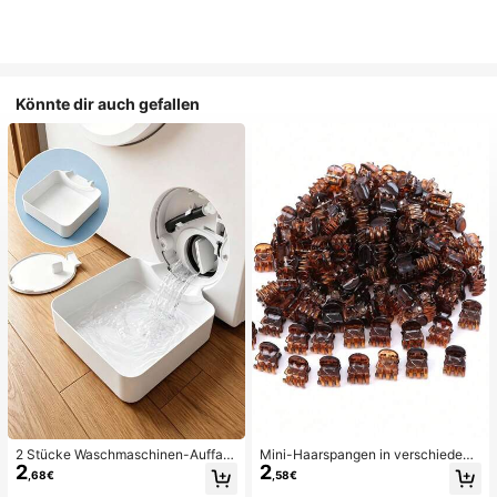
Könnte dir auch gefallen
2 Stücke Waschmaschinen-Auffan
Mini-Haarspangen in verschiedene
2
2
gwanne Tropfschale, wasserdichte
n Farben, geeignet für Frauenfrisure
,68€
,58€
Bodenschutzmatte für Waschraum,
n und dekorative Haaraccessoires,