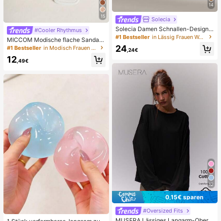
14
15
Solecia
Solecia Damen Schnallen-Design
#Cooler Rhythmus
Alltag Reise Lässig Hausschuhe
#1 Bestseller
in Lässig Frauen Wohnungen
MICCOM Modische flache Sandale
n für Damen, quadratische Zehenp
24
#1 Bestseller
in Modisch Frauen Rutschen
,24€
artie, offene Zehen, Schwarz, neue
12
vielseitige Damen-Flachslipper für
,49€
Frühling/Sommer, für den Alltag
12
0,15€ sparen
#Oversized Fits
MUSERA Lässiges Langarm-Oberte