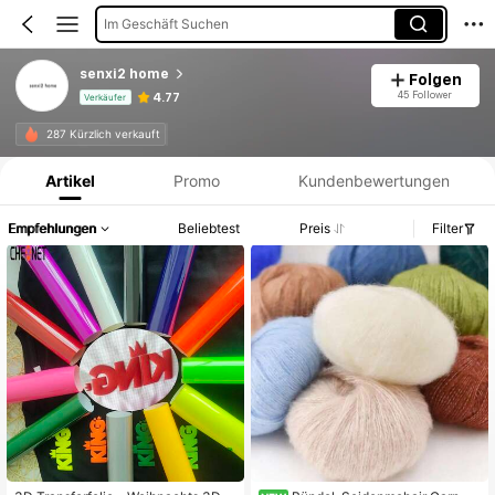
Im Geschäft Suchen
senxi2 home
Folgen
45 Follower
4.77
Verkäufer
Produktinformation: Preisangabe, Verkaufs- und Lagerbestandsdetails.
287 Kürzlich verkauft
Artikel
Promo
Kundenbewertungen
Empfehlungen
Beliebtest
Preis
Filter