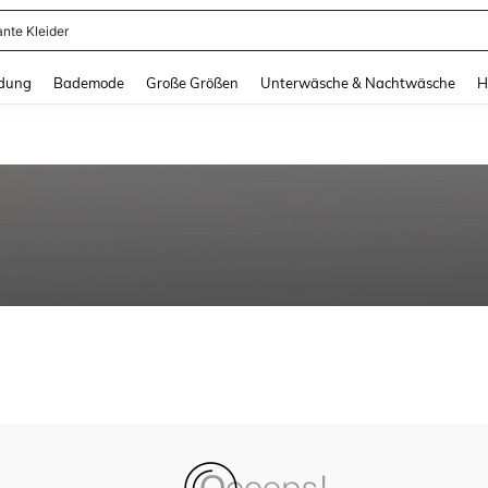
ante Kleider
and down arrow keys to navigate search Zuletzt gesucht and Suche und Finde. Pr
dung
Bademode
Große Größen
Unterwäsche & Nachtwäsche
H