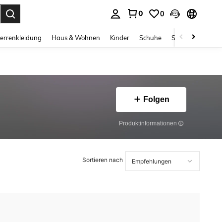
0
0
ess Enter to select.
errenkleidung
Haus & Wohnen
Kinder
Schuhe
Schmuck & Acces
Folgen
Produktinformationen
Sortieren nach