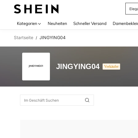
Eleg
Use up 
Kategorien
Neuheiten
Schneller Versand
Damenbeklei
Startseite
JINGYING04
/
JINGYING04
Verkäufer