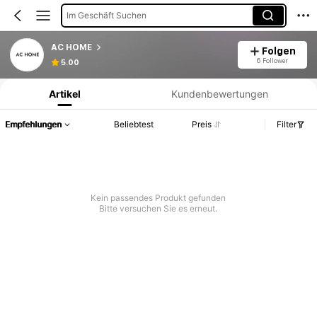
Im Geschäft Suchen
AC HOME
Folgen
Produktinformation: Preisangabe, Verkaufs- und Lagerbestandsdetails.
6 Follower
5.00
Artikel
Kundenbewertungen
Empfehlungen
Beliebtest
Preis
Filter
Kein passendes Produkt gefunden
Bitte versuchen Sie es erneut.