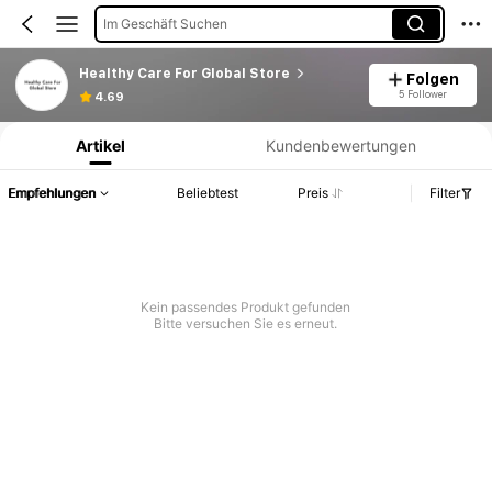
Im Geschäft Suchen
Healthy Care For Global Store
Folgen
Produktinformation: Preisangabe, Verkaufs- und Lagerbestandsdetails.
5 Follower
4.69
Artikel
Kundenbewertungen
Empfehlungen
Beliebtest
Preis
Filter
Kein passendes Produkt gefunden
Bitte versuchen Sie es erneut.