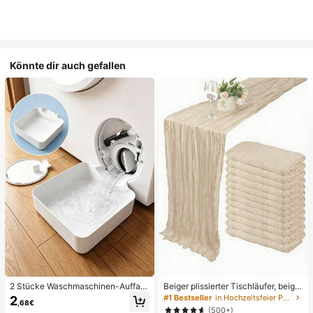
Könnte dir auch gefallen
2 Stücke Waschmaschinen-Auffan
Beiger plissierter Tischläufer, beige
gwanne Tropfschale, wasserdichte
Tischdecke, Geburtstagsfeier-Zub
#1 Bestseller
in Hochzeitsfeier Party-Tischdecke
2
,68€
Bodenschutzmatte für Waschraum,
ehör, Geburtstagsdekoration, hellbr
(500+)