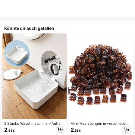
Könnte dir auch gefallen
2 Stücke Waschmaschinen-Auffan
Mini-Haarspangen in verschiedene
gwanne Tropfschale, wasserdichte
n Farben, geeignet für Frauenfrisure
2
2
,68€
,58€
Bodenschutzmatte für Waschraum,
n und dekorative Haaraccessoires,