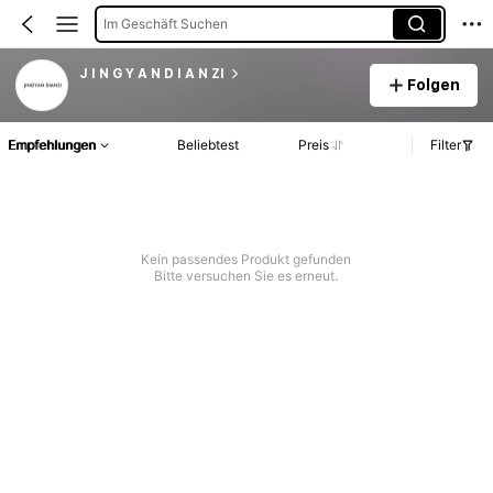
Im Geschäft Suchen
J I N G Y A N D I A N ZI
Folgen
Empfehlungen
Beliebtest
Preis
Filter
Kein passendes Produkt gefunden
Bitte versuchen Sie es erneut.