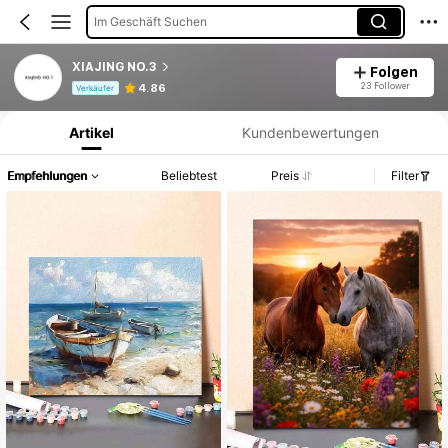
Im Geschäft Suchen
XIAJING NO.3
Folgen
Produktinformation: Preisangabe, Verkaufs- und Lagerbestandsdetails.
23 Follower
4.86
Verkäufer
Artikel
Kundenbewertungen
Empfehlungen
Beliebtest
Preis
Filter