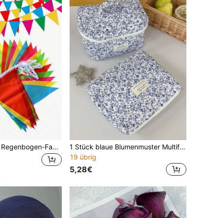
500 Stück bunte Regenbogen-Fahnen-Girlande aus Stoff, geeignet für Geschäftseröffnung, Geburtstagsparty, Feier, Klassenzimmer, Outdoor-Garten, Feiertag, hängende Ladendekoration, Hochzeitsdekoration
1 Stück blaue Blumenmuster Multifunktions-Make-up-Tasche, Halloween Trick oder Treat, modische lässige große Kapazität Reißverschluss Make-up-Tasche, Reise-Schreibwaren-Aufbewahrungstasche, Urlaub essenzielle Make-up-Tasche
19 übrig
5,28€