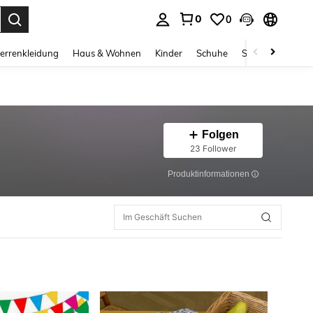
0
0
ess Enter to select.
errenkleidung
Haus & Wohnen
Kinder
Schuhe
Schmuck & Acces
Folgen
23 Follower
Produktinformationen