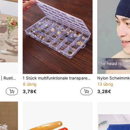
Böhmisches Glasvasen-Set | Rustikale Mini-Vasen für Hochzeiten, Heim- und Tischdekoration, Weihnachtsdekorationsflaschen, kleine Vintage-Glas-Blumenvasen, klare Blumenvasen in Großpackung, Diffusorflaschen, Tischschmuck, niedliche klare Blumenvasen für Zuhause, frische Blumen, Hochzeitsdekoration, Heimdekoration, Raumdekoration, Blumenzeit
1 Stück multifunktionale transparente Kunststoff Aufbewahrungsbox, geeignet zum Aufbewahren von Ohrringen, Ringen, Schmuck, Maniküre-Werkzeugen, Maniküre-Zubehör, Schmuckdekorationen. Ideales Geschenk für Frauen, Reisen, Studenten
6 übrig
13 übrig
3,78€
3,28€