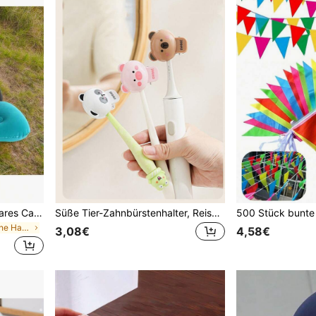
5 Farben optional aufblasbares Campingkissen - tragbare Nackenstütze komprimiertes aufblasbares Kissen, geeignet für Strand, Reisen, Zug, Flugzeug, Büro, Zuhause und Reisen, kompakt und tragbar
Süße Tier-Zahnbürstenhalter, Reise-Zahnbürstenabdeckung, staubdichte Zahnbürstenkopf-Schutzkappe, Schutzclip, Aufbewahrungsbox für Zuhause und Outdoor, geeignet für Geschäftsreisen und Reisen
in Urlaub Tägliche Haushaltsgegenstände
3,08€
4,58€