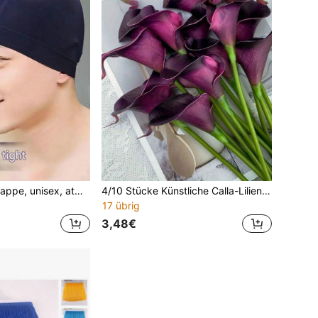
Nylon Schwimmkappe, unisex, atmungsaktiv und schnelltrocknend, geeignet für Spa, hochelastisch, einfarbig
4/10 Stücke Künstliche Calla-Lilien Strauß, geeignet für Hochzeit, Party, Gartendekoration Brautstrauß, realistisches Gefühl, kann für Wohnzimmer, Schlafzimmer, Esstisch, Bürodekoration, Frühlings-/Winterdekoration verwendet werden
17 übrig
3,48€