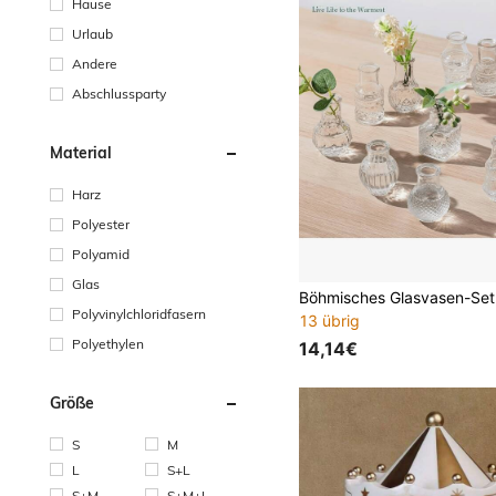
Hause
Urlaub
Andere
Abschlussparty
Material
Harz
Polyester
Polyamid
Glas
Polyvinylchloridfasern
13 übrig
Polyethylen
14,14€
Größe
S
M
L
S+L
S+M
S+M+L