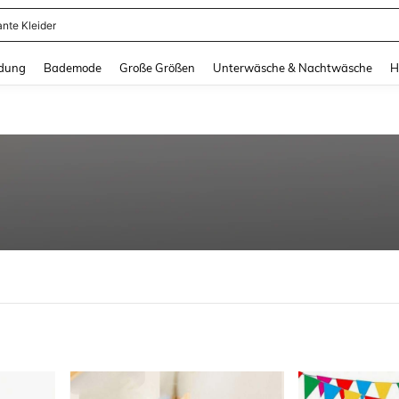
ante Kleider
and down arrow keys to navigate search Zuletzt gesucht and Suche und Finde. Pr
dung
Bademode
Große Größen
Unterwäsche & Nachtwäsche
H