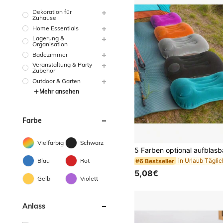
Dekoration für
Zuhause
Home Essentials
Lagerung &
Organisation
Badezimmer
Veranstaltung & Party
Zubehör
Outdoor & Garten
Mehr ansehen
Farbe
Vielfarbig
Schwarz
Blau
Rot
#6 Bestseller
5,08€
Gelb
Violett
Anlass