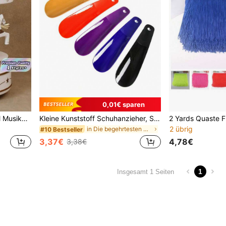
0,01€ sparen
1 Stück Drehende Karussell Musikbox, mechanisch betrieben, keine Batterie erforderlich, kuchenförmig, Geschenk, Valentinstag, Weihnachtsgeschenk, dekoratives Ornament
Kleine Kunststoff Schuhanzieher, Schuhzieher, tragbar für Reisen, für täglichen Gebrauch Zuhause, Schuhe, Frühling Sommer Accessoires, Geschenke für Brautjungfern, Zimmer, Schlafzimmer Dekoration, Schlafzimmer Dekoration, Strand, Reisen, für Männer, für Frauen, Urlaub, Niedliche Sachen, Muttertagsgeschenk, Schlafzimmer Dekoration, Garten, Küchendekoration, Sommer, Strand, Reiseaccessoires, Zimmer Dekoration, Quetschspielzeug, Abschluss, Schuhständer, Aufbewahrungslösung, Outdoor, Garten, Reiseaccessoire, tragbar, Strandaccessoire, Abschlusszeit, Abschlussfeier, Abschlussgeschenk, Abschlussgeschenk, Glückwunsch Absolvent, Glückwunsch Absolvent, Jahrgangsbester, Schule beenden, Abschlussfeier
2 übrig
in Die begehrtesten Produkte, über die alle reden
#10 Bestseller
3,37€
4,78€
3,38€
1
Insgesamt 1 Seiten