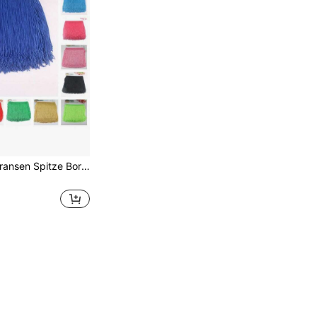
2 Yards Quaste Fransen Spitze Borte zum Nähen von Accessoires, Breite Bordüren Quasten für lateinamerikanische Tanzbekleidung, Fransen DIY Bekleidungszubehör, Kunsthandwerk, Heimwerken, Garten